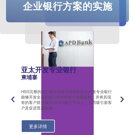
企业银行方案的实施
亚太开发专业银行
EA
柬埔寨
马来
为其创新
HSG完整的银行套件使新近转型的亚太开发专业银行
通过采用
项决定是
能够开发全新的核心技术和银行基础架构，并将其现
络安全
用性等各
有的客户群迁移到HSG的银行平台上，从而吸引新客
务。
户及促进普惠金融。
更
更多详情