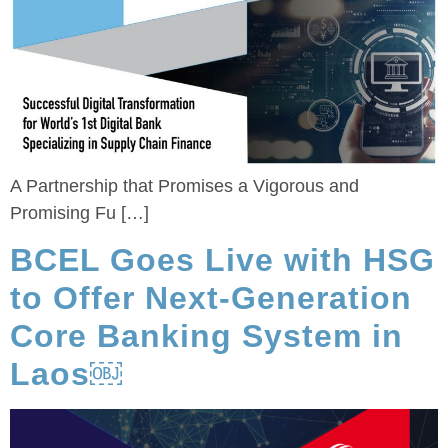
A Partnership that Promises a Vigorous and
Promising Fu […]
BCEL Goes Live with HSG
to Offer Next-Generation
Core Banking System in
Laos￼